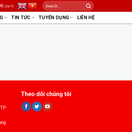
Search
96
(24/7)
for:
NG
TIN TỨC
TUYỂN DỤNG
LIÊN HỆ
Theo dõi chúng tôi
 TP
ông