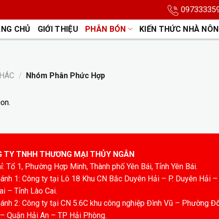
09733335
ANG CHỦ
GIỚI THIỆU
PHÂN BÓN
KIẾN THỨC NHÀ NÔ
KHÁC
/
Nhóm Phân Phức Hợp
on.
 TY TNHH THƯƠNG MẠI THỦY NGÂN
hỉ: Tổ 1, Phường Hợp Minh, Thành phố Yên Bái, Tỉnh Yên Bái.
hánh 1: Công ty tại Lô 18 Khu CN Bắc Duyên Hải – P. Duyên Hải –
ai – Tỉnh Lào Cai.
hánh 2: Công ty tại CN 5.6C khu công nghiệp Đình Vũ – Phường Đ
 – Quận Hải An – TP Hải Phòng.