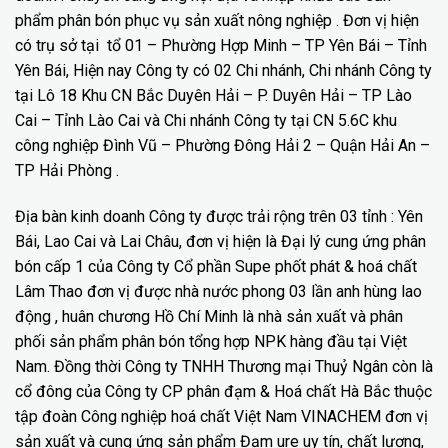
phẩm phân bón phục vụ sản xuất nông nghiệp . Đơn vị hiện
có trụ sở tại tổ 01 – Phường Hợp Minh – TP Yên Bái – Tỉnh
Yên Bái, Hiện nay Công ty có 02 Chi nhánh, Chi nhánh Công ty
tại Lô 18 Khu CN Bắc Duyên Hải – P. Duyên Hải – TP Lào
Cai – Tỉnh Lào Cai và Chi nhánh Công ty tại CN 5.6C khu
công nghiệp Đình Vũ – Phường Đông Hải 2 – Quận Hải An –
TP Hải Phòng .
Địa bàn kinh doanh Công ty được trải rộng trên 03 tỉnh : Yên
Bái, Lao Cai và Lai Châu, đơn vị hiện là Đại lý cung ứng phân
bón cấp 1 của Công ty Cổ phần Supe phốt phát & hoá chất
Lâm Thao đơn vị được nhà nước phong 03 lần anh hùng lao
động , huân chương Hồ Chí Minh là nhà sản xuất và phân
phối sản phẩm phân bón tổng hợp NPK hàng đầu tại Việt
Nam. Đồng thời Công ty TNHH Thương mại Thuỷ Ngân còn là
cổ đông của Công ty CP phân đạm & Hoá chất Hà Bắc thuộc
tập đoàn Công nghiệp hoá chất Việt Nam VINACHEM đơn vị
sản xuất và cung ứng sản phẩm Đạm ure uy tín, chất lượng,