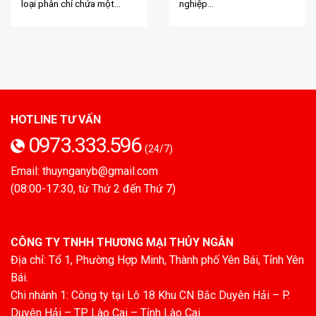
loại phân chỉ chứa một…
nghiệp…
HOTLINE TƯ VẤN
0973.333.596
(24/7)
Email: thuynganyb@gmail.com
(08:00-17:30, từ Thứ 2 đến Thứ 7)
CÔNG TY TNHH THƯƠNG MẠI THỦY NGÂN
Địa chỉ: Tổ 1, Phường Hợp Minh, Thành phố Yên Bái, Tỉnh Yên
Bái.
Chi nhánh 1: Công ty tại Lô 18 Khu CN Bắc Duyên Hải – P.
Duyên Hải – TP Lào Cai – Tỉnh Lào Cai.