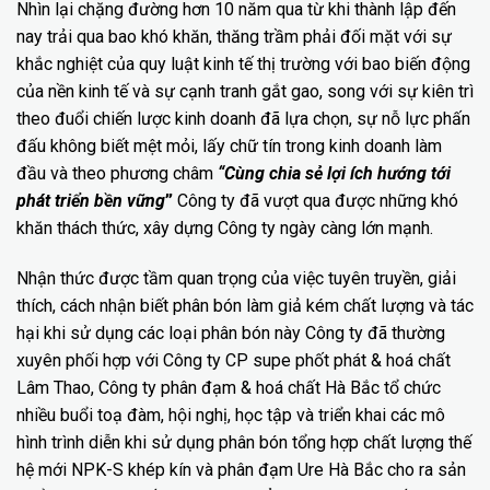
Nhìn lại chặng đường hơn 10 năm qua từ khi thành lập đến
nay trải qua bao khó khăn, thăng trầm phải đối mặt với sự
khắc nghiệt của quy luật kinh tế thị trường với bao biến động
của nền kinh tế và sự cạnh tranh gắt gao, song với sự kiên trì
theo đuổi chiến lược kinh doanh đã lựa chọn, sự nỗ lực phấn
đấu không biết mệt mỏi, lấy chữ tín trong kinh doanh làm
đầu và theo phương châm
“Cùng
chia sẻ lợi ích hướng tới
phát triển bền vững
”
Công ty đã vượt qua được những khó
khăn thách thức, xây dựng Công ty ngày càng lớn mạnh.
Nhận thức được tầm quan trọng của việc tuyên truyền, giải
thích, cách nhận biết phân bón làm giả kém chất lượng và tác
hại khi sử dụng các loại phân bón này Công ty đã thường
xuyên phối hợp với Công ty CP supe phốt phát & hoá chất
Lâm Thao, Công ty phân đạm & hoá chất Hà Bắc tổ chức
nhiều buổi toạ đàm, hội nghị, học tập và triển khai các mô
hình trình diễn khi sử dụng phân bón tổng hợp chất lượng thế
hệ mới NPK-S khép kín và phân đạm Ure Hà Bắc cho ra sản