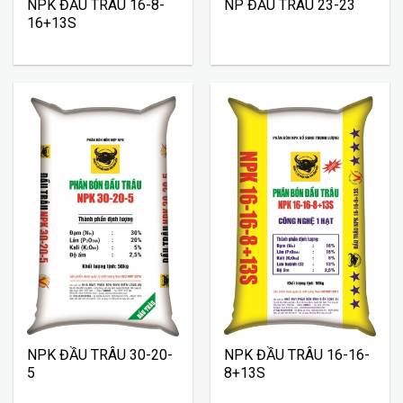
NPK ĐẦU TRÂU 16-8-
NP ĐẦU TRÂU 23-23
16+13S
NPK ĐẦU TRÂU 30-20-
NPK ĐẦU TRÂU 16-16-
5
8+13S