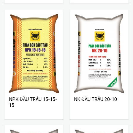
NPK ĐẦU TRÂU 15-15-
NK ĐẦU TRÂU 20-10
15