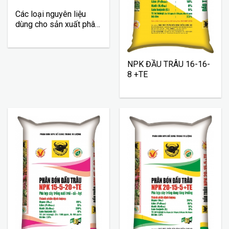
Các loại nguyên liệu
dùng cho sản xuất phân
bón như đạm SA,
AMON, DAP, MAP được
nhập khẩu từ Trung
NPK ĐẦU TRÂU 16-16-
Quốc và nhập khẩu Kali
8 +TE
từ Lào