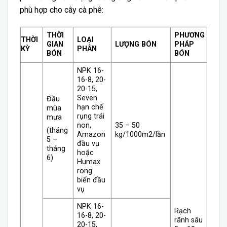
phù hợp cho cây cà phê:
THỜI
PHƯƠNG
THỜI
LOẠI
GIAN
LƯỢNG BÓN
PHÁP
KỲ
PHÂN
BÓN
BÓN
NPK 16-
16-8, 20-
20-15,
Seven
Đầu
hạn chế
mùa
rụng trái
mưa
non,
35 – 50
(tháng
Amazon
kg/1000m2/lần
5 –
đầu vụ
tháng
hoặc
6)
Humax
rong
biển đầu
vụ
NPK 16-
Rạch
16-8, 20-
rãnh sâu
20-15,