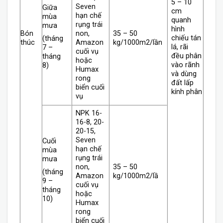
5 – 10
Seven
Giữa
cm
hạn chế
mùa
quanh
rụng trái
mưa
hình
Bón
non,
35 – 50
chiếu tán
(tháng
thúc
Amazon
kg/1000m2/lần
lá, rãi
7 –
cuối vụ
đều phân
tháng
hoặc
vào rãnh
8)
Humax
và dùng
rong
đất lấp
biển cuối
kính phân
vụ
NPK 16-
16-8, 20-
20-15,
Seven
Cuối
hạn chế
mùa
rụng trái
mưa
non,
35 – 50
(tháng
Amazon
kg/1000m2/lầ
9 –
cuối vụ
tháng
hoặc
10)
Humax
rong
biển cuối