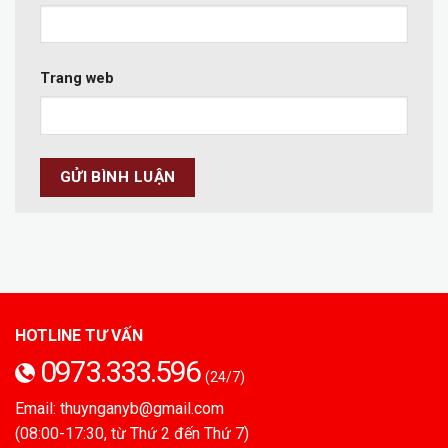
Trang web
HOTLINE TƯ VẤN
0973.333.596
(24/7)
Email: thuynganyb@gmail.com
(08:00-17:30, từ Thứ 2 đến Thứ 7)