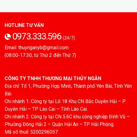
HOTLINE TƯ VẤN
0973.333.596
(24/7)
Email: thuynganyb@gmail.com
(08:00-17:30, từ Thứ 2 đến Thứ 7)
CÔNG TY TNHH THƯƠNG MẠI THỦY NGÂN
Địa chỉ: Tổ 1, Phường Hợp Minh, Thành phố Yên Bái, Tỉnh Yên
Bái.
Chi nhánh 1: Công ty tại Lô 18 Khu CN Bắc Duyên Hải – P.
Duyên Hải – TP Lào Cai – Tỉnh Lào Cai.
Chi nhánh 2: Công ty tại CN 5.6C khu công nghiệp Đình Vũ –
Phường Đông Hải 2 – Quận Hải An – TP Hải Phòng.
Mã số thuế: 5200296057