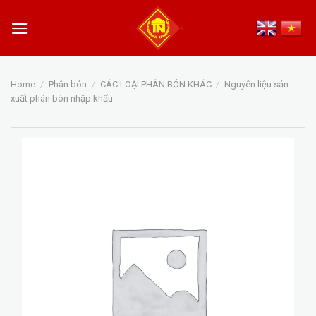
Skip
to
content
Home
/
Phân bón
/
CÁC LOẠI PHÂN BÓN KHÁC
/
Nguyên liệu sản
xuất phân bón nhập khẩu