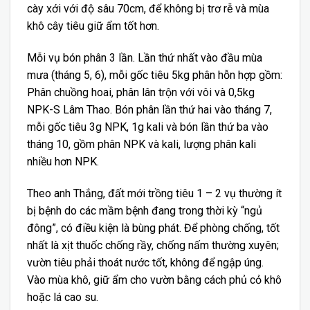
cày xới với độ sâu 70cm, để không bị trơ rễ và mùa
khô cây tiêu giữ ẩm tốt hơn.
Mỗi vụ bón phân 3 lần. Lần thứ nhất vào đầu mùa
mưa (tháng 5, 6), mỗi gốc tiêu 5kg phân hỗn hợp gồm:
Phân chuồng hoai, phân lân trộn với vôi và 0,5kg
NPK-S Lâm Thao. Bón phân lần thứ hai vào tháng 7,
mỗi gốc tiêu 3g NPK, 1g kali và bón lần thứ ba vào
tháng 10, gồm phân NPK và kali, lượng phân kali
nhiều hơn NPK.
Theo anh Thắng, đất mới trồng tiêu 1 – 2 vụ thường ít
bị bệnh do các mầm bệnh đang trong thời kỳ “ngủ
đông”, có điều kiện là bùng phát. Để phòng chống, tốt
nhất là xịt thuốc chống rầy, chống nấm thường xuyên;
vườn tiêu phải thoát nước tốt, không để ngập úng.
Vào mùa khô, giữ ẩm cho vườn bằng cách phủ cỏ khô
hoặc lá cao su.