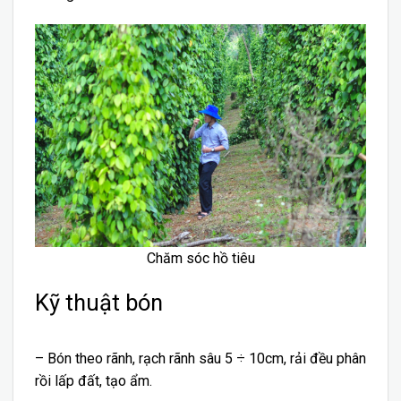
Chăm sóc hồ tiêu
Kỹ thuật bón
– Bón theo rãnh, rạch rãnh sâu 5 ÷ 10cm, rải đều phân
rồi lấp đất, tạo ẩm.