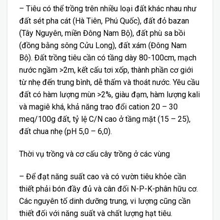
– Tiêu có thể trồng trên nhiều loại đất khác nhau như
đất sét pha cát (Hà Tiên, Phú Quốc), đất đỏ bazan
(Tây Nguyên, miền Đông Nam Bộ), đất phù sa bồi
(đồng bằng sông Cửu Long), đất xám (Đông Nam
Bộ). Đất trồng tiêu cần có tầng dày 80-100cm, mạch
nước ngầm >2m, kết cấu tơi xốp, thành phần cơ giới
từ nhẹ đến trung bình, dễ thấm và thoát nước. Yêu cầu
đất có hàm lượng mùn >2%, giàu đạm, hàm lượng kali
và magiê khá, khả năng trao đổi cation 20 – 30
meq/100g đất, tỷ lệ C/N cao ở tầng mặt (15 – 25),
đất chua nhẹ (pH 5,0 – 6,0).
Thời vụ trồng và cơ cấu cây trồng ở các vùng
– Để đạt năng suất cao và có vườn tiêu khỏe cần
thiết phải bón đầy đủ và cân đối N-P-K-phân hữu cơ.
Các nguyên tố dinh dưỡng trung, vi lượng cũng cần
thiết đối với năng suất và chất lượng hạt tiêu.