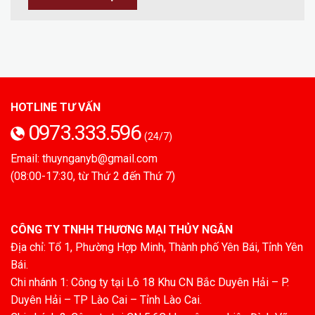
HOTLINE TƯ VẤN
0973.333.596
(24/7)
Email: thuynganyb@gmail.com
(08:00-17:30, từ Thứ 2 đến Thứ 7)
CÔNG TY TNHH THƯƠNG MẠI THỦY NGÂN
Địa chỉ: Tổ 1, Phường Hợp Minh, Thành phố Yên Bái, Tỉnh Yên
Bái.
Chi nhánh 1: Công ty tại Lô 18 Khu CN Bắc Duyên Hải – P.
Duyên Hải – TP Lào Cai – Tỉnh Lào Cai.